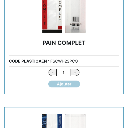
PAIN COMPLET
CODE PLASTICAEN
: FSCWH2SPCO
quantité
-
+
de
PAIN
Ajouter
COMPLET