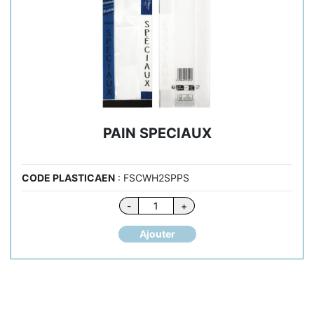
PAIN SPECIAUX
CODE PLASTICAEN
: FSCWH2SPPS
quantité
-
+
de
PAIN
Ajouter
SPECIAUX