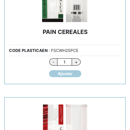
PAIN CEREALES
CODE PLASTICAEN
: FSCWH2SPCE
quantité
-
+
de
PAIN
Ajouter
CEREALES