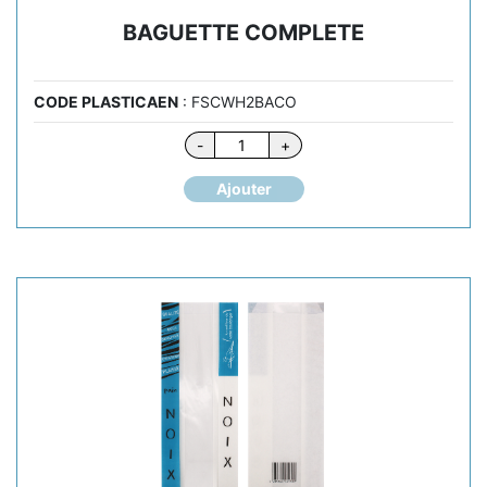
BAGUETTE COMPLETE
CODE PLASTICAEN
: FSCWH2BACO
quantité
-
+
de
BAGUETTE
Ajouter
COMPLETE