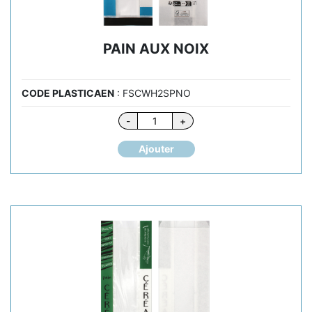
PAIN AUX NOIX
CODE PLASTICAEN
: FSCWH2SPNO
quantité
-
+
de
PAIN
Ajouter
AUX
NOIX