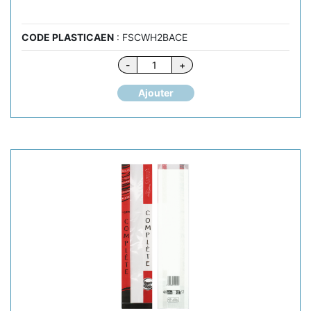
CODE PLASTICAEN
: FSCWH2BACE
quantité
-
+
de
BAGUETTE
Ajouter
CEREALES