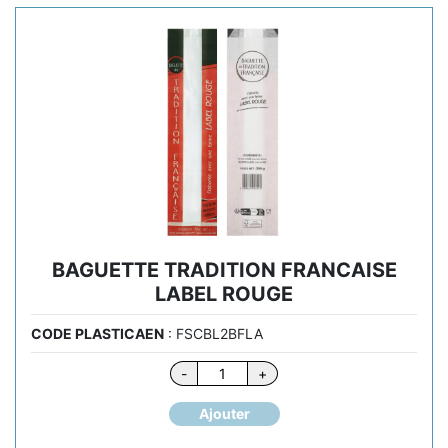
BAGUETTE TRADITION FRANCAISE
LABEL ROUGE
CODE PLASTICAEN
: FSCBL2BFLA
quantité
-
+
de
BAGUETTE
Ajouter
TRADITION