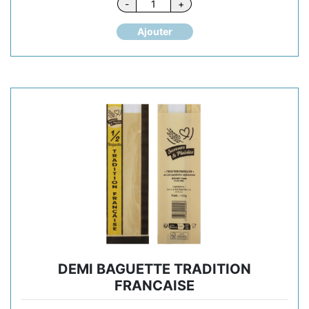
quantité
-
+
de
DEMI
Ajouter
BAGUETTE
TRADITION
FRANCAISE
DEMI BAGUETTE TRADITION
FRANCAISE