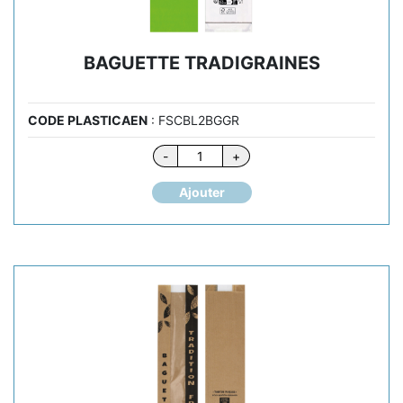
BAGUETTE TRADIGRAINES
CODE PLASTICAEN
: FSCBL2BGGR
quantité
-
+
de
BAGUETTE
Ajouter
TRADIGRAINES