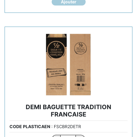
BAGUETTE
Ajouter
TRADITION
FRANCAISE
LABEL
ROUGE
DEMI BAGUETTE TRADITION
FRANCAISE
CODE PLASTICAEN
: FSCBR2DETR