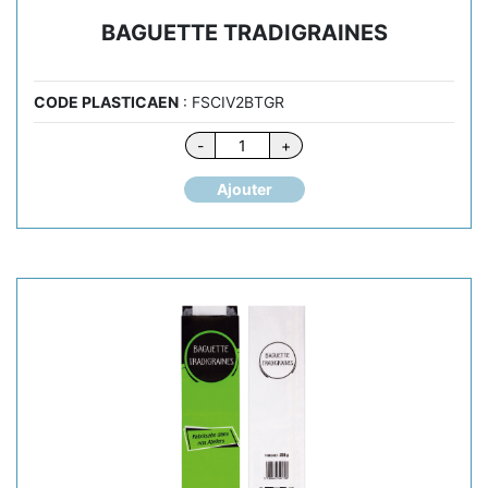
BAGUETTE TRADIGRAINES
CODE PLASTICAEN
: FSCIV2BTGR
quantité
-
+
de
BAGUETTE
Ajouter
TRADIGRAINES