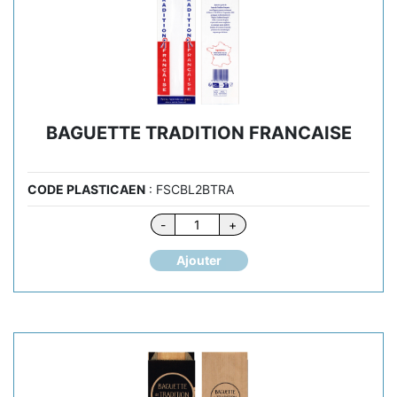
BAGUETTE TRADITION FRANCAISE
CODE PLASTICAEN
: FSCBL2BTRA
quantité
-
+
de
BAGUETTE
Ajouter
TRADITION
FRANCAISE