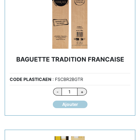
BAGUETTE TRADITION FRANCAISE
CODE PLASTICAEN
: FSCBR2BGTR
quantité
-
+
de
BAGUETTE
Ajouter
TRADITION
FRANCAISE