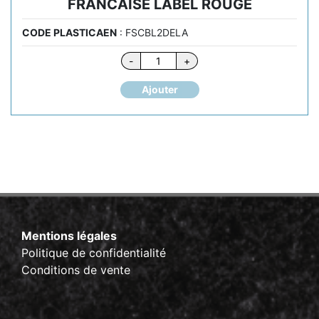
FRANCAISE LABEL ROUGE
CODE PLASTICAEN
: FSCBL2DELA
quantité
-
+
de
DEMI
Ajouter
BAGUETTE
TRADITION
FRANCAISE
LABEL
ROUGE
Mentions légales
Politique de confidentialité
Conditions de vente