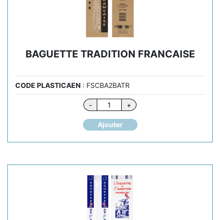
BAGUETTE TRADITION FRANCAISE
CODE PLASTICAEN
: FSCBA2BATR
quantité
-
+
de
BAGUETTE
Ajouter
TRADITION
FRANCAISE