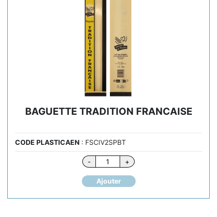
BAGUETTE TRADITION FRANCAISE
CODE PLASTICAEN
: FSCIV2SPBT
quantité
-
+
de
BAGUETTE
Ajouter
TRADITION
FRANCAISE