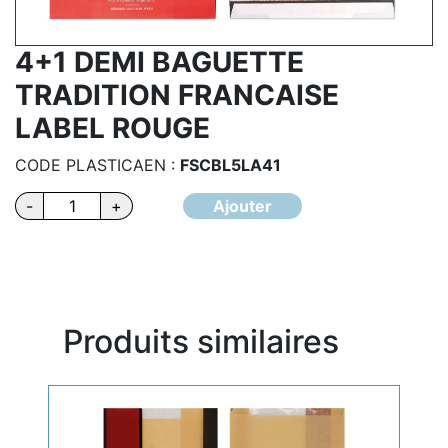
4+1 DEMI BAGUETTE
TRADITION FRANCAISE
LABEL ROUGE
CODE PLASTICAEN :
FSCBL5LA41
quantité
-
+
Ajouter
de
4+1
DEMI
BAGUETTE
TRADITION
Produits similaires
FRANCAISE
LABEL
ROUGE