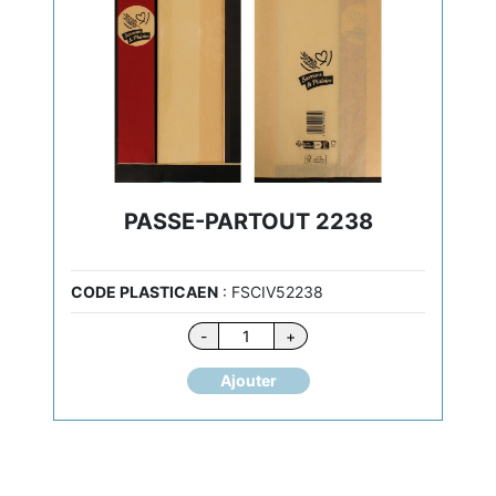
PASSE-PARTOUT 2238
CODE PLASTICAEN
: FSCIV52238
quantité
-
+
de
PASSE-
Ajouter
PARTOUT
2238