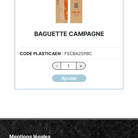
BAGUETTE CAMPAGNE
CODE PLASTICAEN
: FSCBA2SPBC
quantité
-
+
de
BAGUETTE
Ajouter
CAMPAGNE
Mentions légales