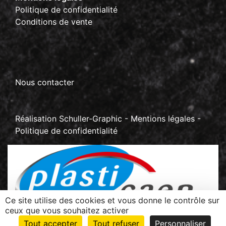
Politique de confidentialité
Conditions de vente
Nous contacter
Réalisation
Schuller-Graphic
-
Mentions légales
-
Politique de confidentialité
Ce site utilise des cookies et vous donne le contrôle sur
ceux que vous souhaitez activer
Z.I La Sablonnière - BP 70267 Rots
Tout accepter
Tout refuser
Personnaliser