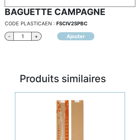
BAGUETTE CAMPAGNE
CODE PLASTICAEN :
FSCIV2SPBC
quantité
-
+
Ajouter
de
BAGUETTE
CAMPAGNE
Produits similaires