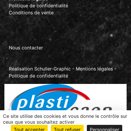
Politique de confidentialité
Conditions de vente
Nous contacter
Réalisation
Schuller-Graphic
-
Mentions légales
-
Politique de confidentialité
Ce site utilise des cookies et vous donne le contrôle sur
ceux que vous souhaitez activer
Z.I La Sablonnière - BP 70267 Rots
Tout accepter
Tout refuser
Personnaliser