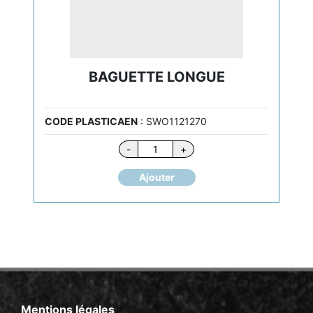
BAGUETTE LONGUE
CODE PLASTICAEN
: SWO1121270
quantité
-
+
de
BAGUETTE
Ajouter
LONGUE
Mentions légales