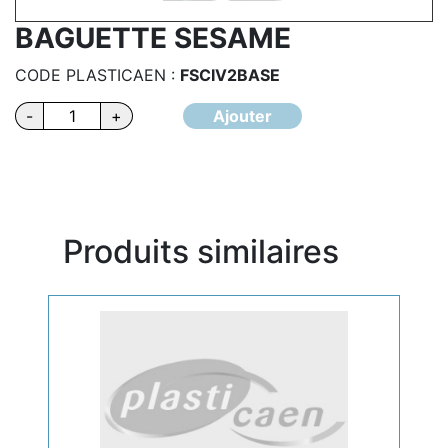
BAGUETTE SESAME
CODE PLASTICAEN :
FSCIV2BASE
quantité
-
+
Ajouter
de
BAGUETTE
SESAME
Produits similaires