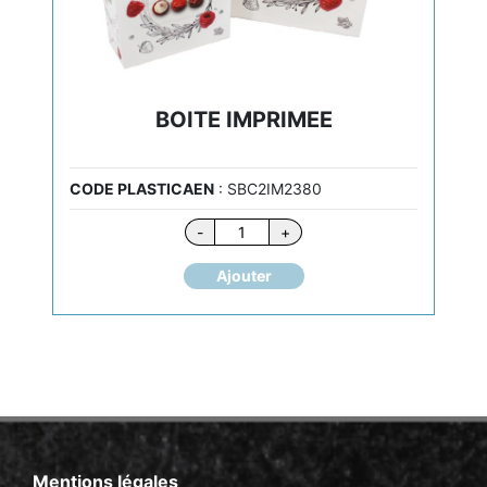
BOITE IMPRIMEE
CODE PLASTICAEN
: SBC2IM2380
quantité
-
+
de
BOITE
Ajouter
IMPRIMEE
Mentions légales