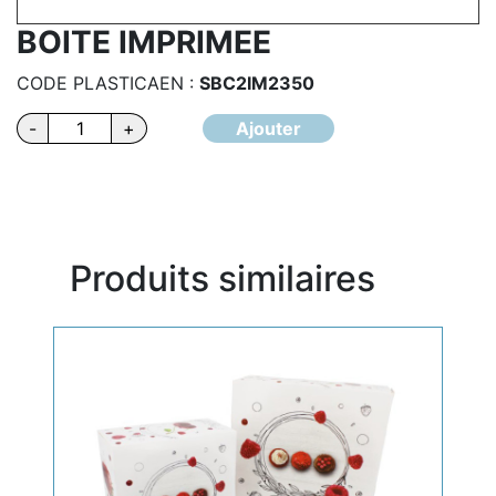
BOITE IMPRIMEE
CODE PLASTICAEN :
SBC2IM2350
quantité
-
+
Ajouter
de
BOITE
IMPRIMEE
Produits similaires