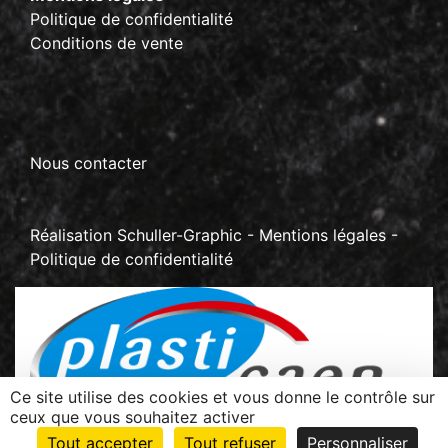
Politique de confidentialité
Conditions de vente
Nous contacter
Réalisation
Schuller-Graphic
-
Mentions légales
-
Politique de confidentialité
Ce site utilise des cookies et vous donne le contrôle sur
ceux que vous souhaitez activer
Z.I La Sablonnière - BP 70267 Rots
Tout accepter
Tout refuser
Personnaliser