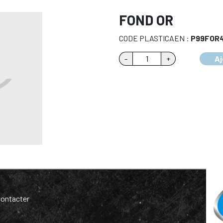
FOND OR
CODE PLASTICAEN :
P99FOR
quantité
-
+
Aj
de
FOND
OR
ontacter