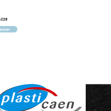
4228
outer