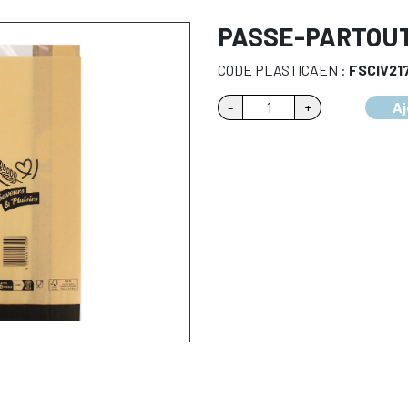
PASSE-PARTOUT
CODE PLASTICAEN :
FSCIV21
quantité
-
+
Aj
de
PASSE-
PARTOUT
1734