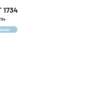
 1734
734
outer