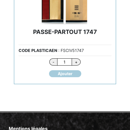
PASSE-PARTOUT 1747
CODE PLASTICAEN
: FSCIV51747
quantité
-
+
de
PASSE-
Ajouter
PARTOUT
1747
Mentions légales