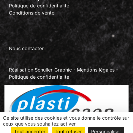
Politique de confidentialité
Conditions de vente
Nous contacter
Réalisation
Schuller-Graphic
-
Mentions légales
-
Politique de confidentialité
Ce site utilise des cookies et vous donne le contrôle sur
ceux que vous souhaitez activer
Z.I La Sablonnière - BP 70267 Rots
Tout accepter
Tout refuser
Personnaliser