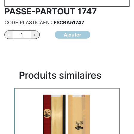
PASSE-PARTOUT 1747
CODE PLASTICAEN :
FSCBA51747
quantité
-
+
Ajouter
de
PASSE-
PARTOUT
1747
Produits similaires