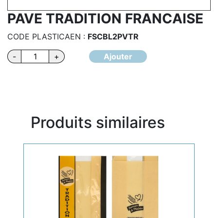
PAVE TRADITION FRANCAISE
CODE PLASTICAEN :
FSCBL2PVTR
quantité
-
+
Ajouter
de
PAVE
TRADITION
FRANCAISE
Produits similaires