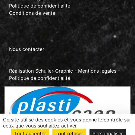
Politique de confidentialité
Conditions de vente
Nous contacter
Réalisation
Schuller-Graphic
-
Mentions légales
-
Politique de confidentialité
Ce site utilise des cookies et vous donne le contrôle sur
ceux que vous souhaitez activer
Z.I La Sablonnière - BP 70267 Rots
Tout accepter
Tout refuser
Personnaliser