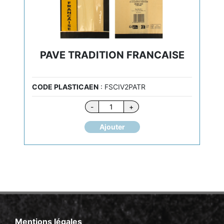
PAVE TRADITION FRANCAISE
CODE PLASTICAEN
: FSCIV2PATR
quantité
-
+
de
PAVE
Ajouter
TRADITION
FRANCAISE
Mentions légales