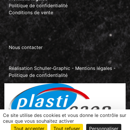
Politique de confidentialité
Conditions de vente
Nous contacter
Réalisation
Schuller-Graphic
-
Mentions légales
-
Politique de confidentialité
Ce site utilise des cookies et vous donne le contrôle sur
ceux que vous souhaitez activer
Z.I La Sablonnière - BP 70267 Rots
Tout accepter
Tout refuser
Personnaliser