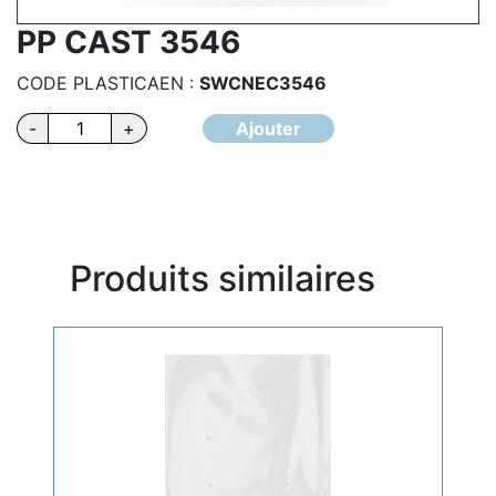
PP CAST 3546
CODE PLASTICAEN :
SWCNEC3546
quantité
-
+
Ajouter
de
PP
CAST
3546
Produits similaires