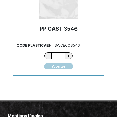
PP CAST 3546
CODE PLASTICAEN
: SWCECO3546
quantité
-
+
de
PP
Ajouter
CAST
3546
Mentions légales